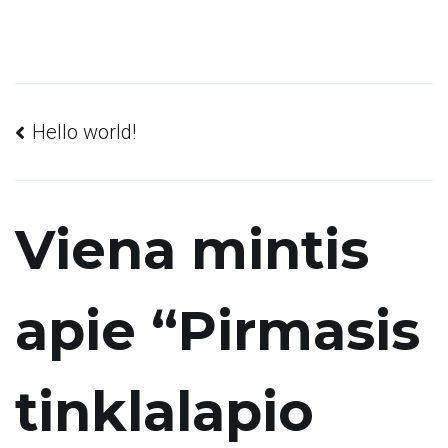
Navigacija
Hello world!
tarp
Viena mintis
įrašų
apie “
Pirmasis
tinklalapio