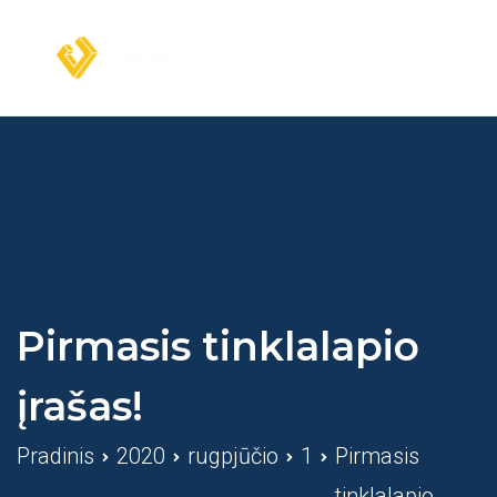
Eiti
prie
turinio
Jumika.lt
Pirmasis tinklalapio
įrašas!
Pradinis
2020
rugpjūčio
1
Pirmasis
tinklalapio